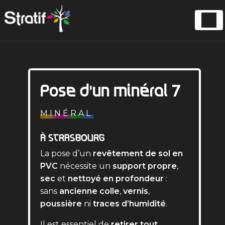
Panneau de gestion des cookies
Pose d'un minéral 7
MINÉRAL
À STRASBOURG
La pose d’un
revêtement de sol en
PVC
nécessite un
support propre
,
sec
et
nettoyé en profondeur
:
sans
ancienne colle
,
vernis
,
poussière
ni
traces d’humidité
.
Il est essentiel de
retirer tout