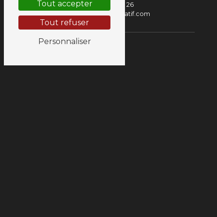
Tout accepter
06 95 93 07 26
hubert.stell@stratif.com
Tout refuser
Personnaliser
Plan du site
Accueil
Blog
Produits
Parquets
Stratifiés
Parquets minéraux
Terrasses
Gazons
Colles & acryliques
Produits d'entretien
Produits de finition
Abrasifs
Seuils
Plinthes
Sous-couches
Réalisations
Parquets