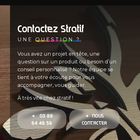
Contactez Stratif
UNE
QUESTION ?
Vous avez un projet en tête, une
question sur un produit ou besoin d’un
conseil personnalisé ? Notre équipe se
tient à votre écoute pour vous
accompagner, vous guider.
À très vite chez stratif !
03 88
NOUS
64 48 58
CONTACTER