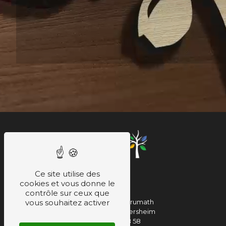
Ce site utilise des
cookies et vous donne le
contrôle sur ceux que
vous souhaitez activer
30 A route de Brumath
67460 Souffelweyersheim
03 88 64 48 58