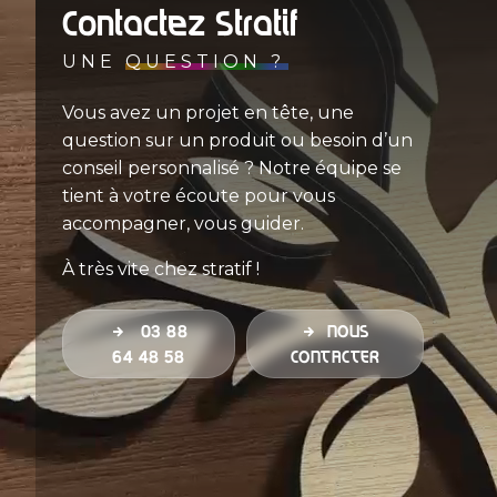
Contactez Stratif
UNE
QUESTION ?
Vous avez un projet en tête, une
question sur un produit ou besoin d’un
conseil personnalisé ? Notre équipe se
tient à votre écoute pour vous
accompagner, vous guider.
À très vite chez stratif !
03 88
NOUS
64 48 58
CONTACTER