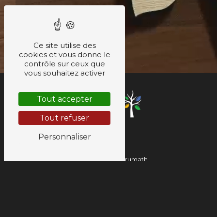
Ce site utilise des
cookies et vous donne le
contrôle sur ceux que
vous souhaitez activer
Tout accepter
Tout refuser
Personnaliser
30 A route de Brumath
67460 Souffelweyersheim
03 88 64 48 58
06 95 93 07 26
hubert.stell@stratif.com