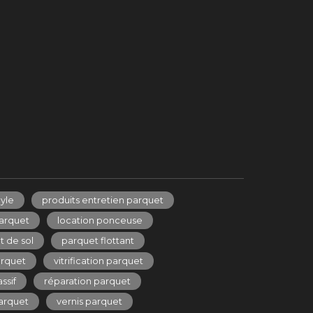
yle
produits entretien parquet
arquet
location ponceuse
 de sol
parquet flottant
rquet
vitrification parquet
ssif
réparation parquet
arquet
vernis parquet