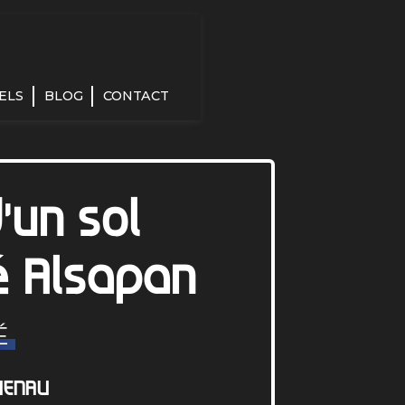
ELS
BLOG
CONTACT
'un sol
ié Alsapan
É
UENAU