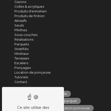
Gazons
Colles & acryliques
Produits d'entretien
Produits de finition
Abrasifs
Seuils
Plinthes
Sous-couches
Réalisations
Parquets
Stratifiés
Minéraux
Terrasses
Escaliers
Ponçages
Location de ponçeuse
Tutoriels
Contact
parquet vinyle
produits entretien parquet
Ce site utilise des
vente de parquet
location ponceuse