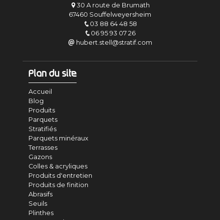
30 A route de Brumath
67460 Souffelweyersheim
03 88 64 48 58
06 95 93 07 26
hubert.stell@stratif.com
Plan du site
Accueil
Blog
Produits
Parquets
Stratifiés
Parquets minéraux
Terrasses
Gazons
Colles & acryliques
Produits d'entretien
Produits de finition
Abrasifs
Seuils
Plinthes