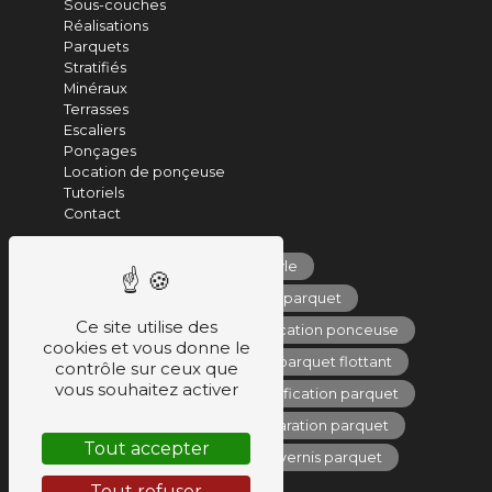
Sous-couches
Réalisations
Parquets
Stratifiés
Minéraux
Terrasses
Escaliers
Ponçages
Location de ponçeuse
Tutoriels
Contact
parquet vinyle
produits entretien parquet
Ce site utilise des
vente de parquet
location ponceuse
cookies et vous donne le
revêtement de sol
parquet flottant
contrôle sur ceux que
vous souhaitez activer
pose de parquet
vitrification parquet
parquet massif
réparation parquet
Tout accepter
achat de parquet
vernis parquet
Tout refuser